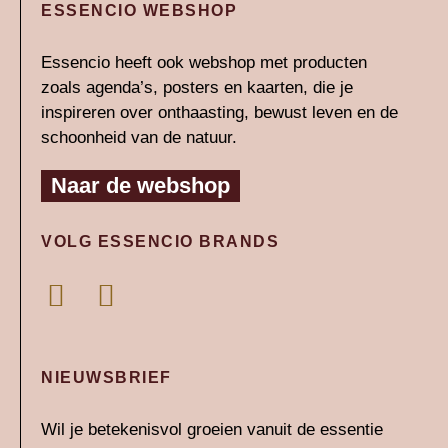
ESSENCIO WEBSHOP
Essencio heeft ook webshop met producten
zoals agenda’s, posters en kaarten, die je
inspireren over onthaasting, bewust leven en de
schoonheid van de natuur.
Naar de webshop
VOLG ESSENCIO BRANDS
L
I
i
n
n
s
k
t
NIEUWSBRIEF
e
a
Wil je betekenisvol groeien vanuit de essentie
d
g