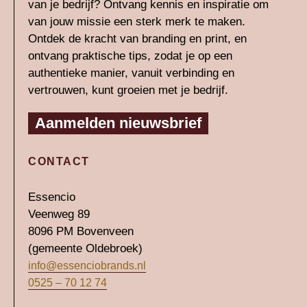
van je bedrijf? Ontvang kennis en inspiratie om
i
r
van jouw missie een sterk merk te maken.
n
a
Ontdek de kracht van branding en print, en
-
m
ontvang praktische tips, zodat je op een
authentieke manier, vanuit verbinding en
i
vertrouwen, kunt groeien met je bedrijf.
n
Aanmelden nieuwsbrief
CONTACT
Essencio
Veenweg 89
8096 PM Bovenveen
(gemeente Oldebroek)
info@essenciobrands.nl
0525 – 70 12 74