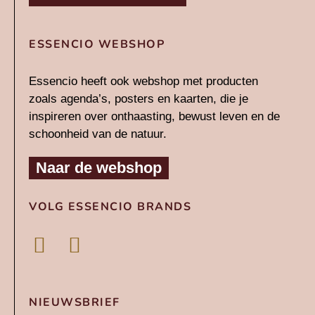
ESSENCIO WEBSHOP
Essencio heeft ook webshop met producten
zoals agenda’s, posters en kaarten, die je
inspireren over onthaasting, bewust leven en de
schoonheid van de natuur.
Naar de webshop
VOLG ESSENCIO BRANDS
L
I
i
n
n
s
NIEUWSBRIEF
k
t