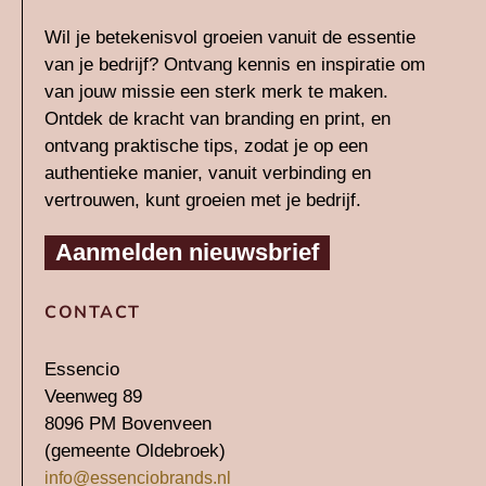
e
a
Wil je betekenisvol groeien vanuit de essentie
d
g
van je bedrijf? Ontvang kennis en inspiratie om
i
r
van jouw missie een sterk merk te maken.
n
a
Ontdek de kracht van branding en print, en
-
m
ontvang praktische tips, zodat je op een
authentieke manier, vanuit verbinding en
i
vertrouwen, kunt groeien met je bedrijf.
n
Aanmelden nieuwsbrief
CONTACT
Essencio
Veenweg 89
8096 PM Bovenveen
(gemeente Oldebroek)
info@essenciobrands.nl