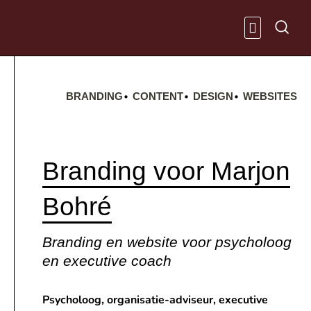
Ga
naar
de
inhoud
KENNIS & INS
•
•
•
BRANDING
CONTENT
DESIGN
WEBSITES
Branding voor Marjon
Bohré
Branding en website voor psycholoog
en executive coach
Psycholoog, organisatie-adviseur, executive