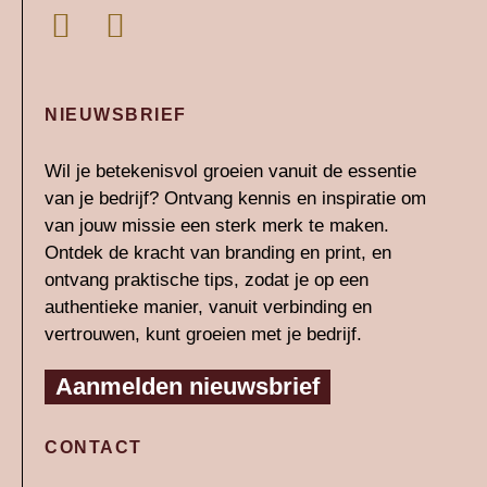
L
I
i
n
n
s
k
t
NIEUWSBRIEF
e
a
Wil je betekenisvol groeien vanuit de essentie
d
g
van je bedrijf? Ontvang kennis en inspiratie om
i
r
van jouw missie een sterk merk te maken.
n
a
Ontdek de kracht van branding en print, en
-
m
ontvang praktische tips, zodat je op een
authentieke manier, vanuit verbinding en
i
vertrouwen, kunt groeien met je bedrijf.
n
Aanmelden nieuwsbrief
CONTACT