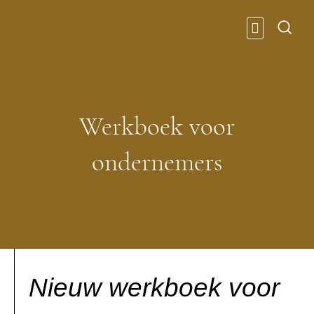
Ga
naar
de
inhoud
KENNIS & IN
Werkboek voor
ondernemers
Nieuw werkboek voor