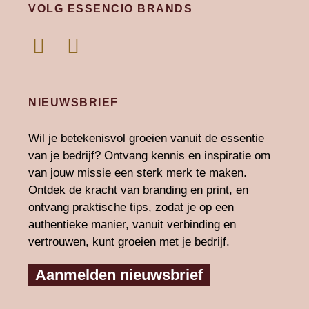
VOLG ESSENCIO BRANDS
L
I
i
n
n
s
k
t
NIEUWSBRIEF
e
a
Wil je betekenisvol groeien vanuit de essentie
d
g
van je bedrijf? Ontvang kennis en inspiratie om
i
r
van jouw missie een sterk merk te maken.
n
a
Ontdek de kracht van branding en print, en
-
m
ontvang praktische tips, zodat je op een
authentieke manier, vanuit verbinding en
i
vertrouwen, kunt groeien met je bedrijf.
n
Aanmelden nieuwsbrief