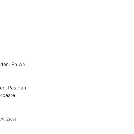
nden. En we
men. Pas dan
erbeste
it zien