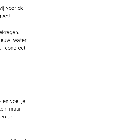
wij voor de
goed.
ekregen.
nieuw: water
ar concreet
 en voel je
zen, maar
ven te