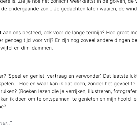
ers is. Zie je hoe het zonlicht weerkaatst in de golven, de 
huis, de ondergaande zon… Je gedachten laten waaien, de wind 
t aan ons besteed, ook voor de lange termijn? Hoe groot moe
 genoeg tijd voor vrij? Er zijn nog zoveel andere dingen bel
 twijfel en dim-dammen.
 ‘Speel en geniet, vertraag en verwonder’. Dat laatste luk
at spelen… Hoe en waar kan ik dat doen, zonder het gevoel t
uiken? (Boeken lezen die je verrijken, illustreren, fotografe
kan ik doen om te ontspannen, te genieten en mijn hoofd l
oe?
nen.”