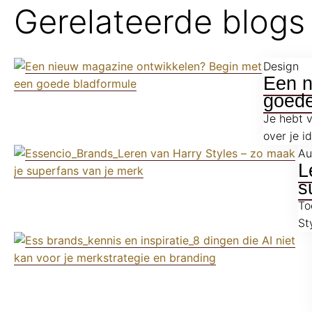
Gerelateerde blogs
Design
Een n
goede
Je hebt v
over je i
Au
L
s
To
Sty