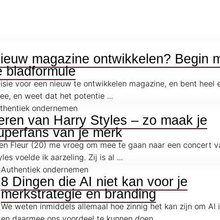
ieuw magazine ontwikkelen? Begin 
 bladformule
isie voor een nieuw te ontwikkelen magazine, en bent heel 
dee, en weet dat het potentie ...
thentiek ondernemen
eren van Harry Styles – zo maak je
uperfans van je merk
en Fleur (20) me vroeg om mee te gaan naar een concert v
les voelde ik aarzeling. Zij is al ...
Authentiek ondernemen
8 Dingen die AI niet kan voor je
merkstrategie en branding
We weten inmiddels allemaal hoe zinnig het kan zijn om AI i
en daarmee ons voordeel te kunnen doen. ...