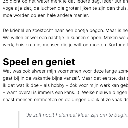
Zo dicht op het water merk je dat iedere dag, ieder uur and
vogels je ziet, de luchten die groter lijken te zijn dan t
moe worden op een hele andere manier.
De kriebel en zoektocht naar een bootje begon. Maar is he
We willen er wel een nachtje in kunnen slapen. Maken we er
werk, huis en tuin, mensen die je wilt ontmoeten. Kortom:
Speel en geniet
Wat was ook alweer mijn voornemen voor deze lange zomer?
gaat bij in de vakantie bijna vanzelf. Maar dat eerste, d
ik dat wat ik doe – als hobby – óók voor mijn werk kan gebr
– want overal is immers een kans…). Welke nieuwe dingen 
naast mensen ontmoeten en de dingen die ik al zo vaak d
“Je zult nooit helemaal klaar zijn om te begin