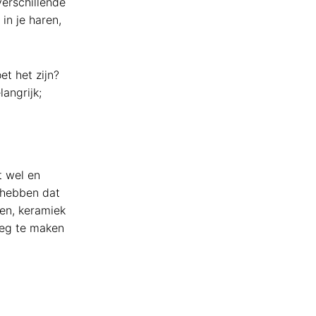
verschillende
in je haren,
t het zijn?
angrijk;
t wel en
e hebben dat
ren, keramiek
eeg te maken