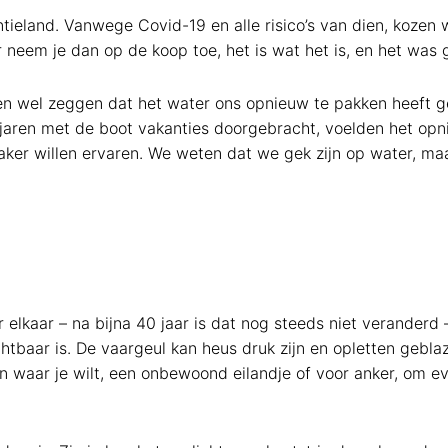
tieland. Vanwege Covid-19 en alle risico’s van dien, kozen 
 neem je dan op de koop toe, het is wat het is, en het was 
en wel zeggen dat het water ons opnieuw te pakken heeft g
e jaren met de boot vakanties doorgebracht, voelden het op
aker willen ervaren. We weten dat we gek zijn op water, ma
kaar – na bijna 40 jaar is dat nog steeds niet veranderd –
htbaar is. De vaargeul kan heus druk zijn en opletten gebla
an waar je wilt, een onbewoond eilandje of voor anker, om e