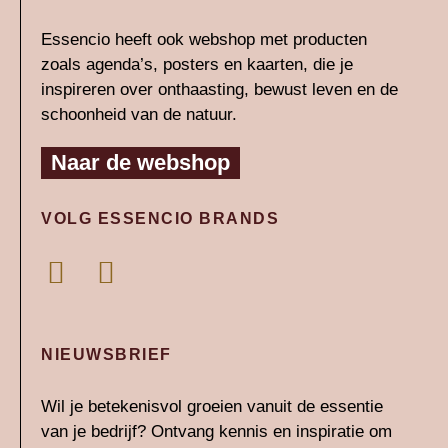
Essencio heeft ook webshop met producten
zoals agenda’s, posters en kaarten, die je
inspireren over onthaasting, bewust leven en de
schoonheid van de natuur.
Naar de webshop
VOLG ESSENCIO BRANDS
L
I
i
n
n
s
k
t
NIEUWSBRIEF
e
a
Wil je betekenisvol groeien vanuit de essentie
d
g
van je bedrijf? Ontvang kennis en inspiratie om