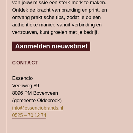
i
r
van jouw missie een sterk merk te maken.
n
a
Ontdek de kracht van branding en print, en
-
m
ontvang praktische tips, zodat je op een
authentieke manier, vanuit verbinding en
i
vertrouwen, kunt groeien met je bedrijf.
n
Aanmelden nieuwsbrief
CONTACT
Essencio
Veenweg 89
8096 PM Bovenveen
(gemeente Oldebroek)
info@essenciobrands.nl
0525 – 70 12 74