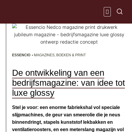
Ga
naar
de
inhoud
KENNIS & IN
ESSENCIO
•
MAGAZINES, BOEKEN & PRINT
De ontwikkeling van een
bedrijfsmagazine: van idee tot
luxe glossy
Stel je voor: een enorme fabriekshal vol speciale
slijpmachines, de geur van smeerolie die je neus
binnendringt, stapels kunststof lekbakken en
ventilatieroosters, en een meterslang magazijn vol